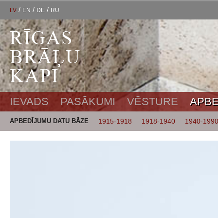
/
/
/
LV
EN
DE
RU
IEVADS
PASĀKUMI
VĒSTURE
APBE
APBEDĪJUMU DATU BĀZE
1915-1918
1918-1940
1940-199