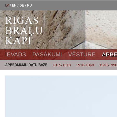
/
/
/
LV
EN
DE
RU
IEVADS
PASĀKUMI
VĒSTURE
APBE
APBEDĪJUMU DATU BĀZE
1915-1918
1918-1940
1940-199