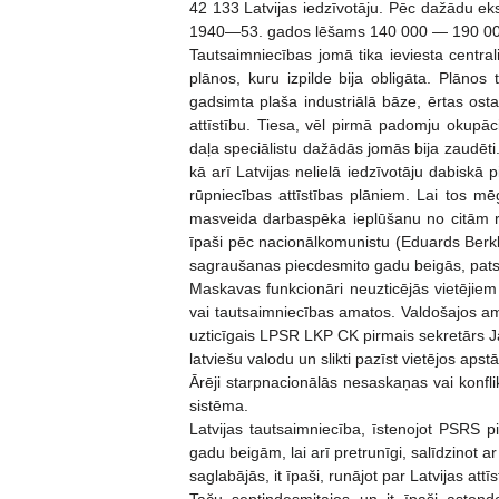
42 133 Latvijas iedzīvotāju. Pēc dažādu eks
1940—53. gados lēšams 140 000 — 190 000 c
Tautsaimniecības jomā tika ieviesta central
plānos, kuru izpilde bija obligāta. Plānos 
gadsimta plaša industriālā bāze, ērtas osta
attīstību. Tiesa, vēl pirmā padomju okupāci
daļa speciālistu dažādās jomās bija zaudēti.
kā arī Latvijas nelielā iedzīvotāju dabiskā
rūpniecības attīstības plāniem. Lai tos mē
masveida darbaspēka ieplūšanu no citām rep
īpaši pēc nacionālkomunistu (Eduards Berkla
sagraušanas piecdesmito gadu beigās, patst
Maskavas funkcionāri neuzticējās vietējiem i
vai tautsaimniecības amatos. Valdošajos amato
uzticīgais LPSR LKP CK pirmais sekretārs 
latviešu valodu un slikti pazīst vietējos apstā
Ārēji starpnacionālās nesaskaņas vai konfli
sistēma.
Latvijas tautsaimniecība, īstenojot PSRS pi
gadu beigām, lai arī pretrunīgi, salīdzinot 
saglabājās, it īpaši, runājot par Latvijas attī