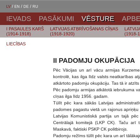
/
/
/
LV
EN
DE
RU
IEVADS
PASĀKUMI
VĒSTURE
APBE
I PASAULES KARŠ
LATVIJAS ATBRĪVOŠANAS CĪŅAS
LATVIJ
(1914-1918)
(1918-1920)
(1918-
LIECĪBAS
II PADOMJU OKUPĀCIJA
Pēc Vācijas un arī vācu armijas Kurzemes
kontrolē, kas ilga līdz valsts neatkarības 
atkārtoto padomju okupāciju. Tas tā ir atzīts
Pēc padomju armijas atkātotā iebrukuma vai
cīņas ilga līdz 1956. gadam.
Tūlīt pēc kara sākās Latvijas administratī
padomes pagastu vietā un rajonus apriņķu 
Latvijas Komunistiskā partija un tajā pēc
Centrālajā komitejā (LKP CK). Taču arī 
Maskavā, faktiski PSKP CK politbirojs.
Padomju režīms tūlīt pēc kara un arī tālākaj