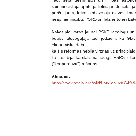
Taču septiņdesmitajos un it īpaši astoņ
saimnieciskajā apritē palielinājās deficīts g
preču jomā, kritās iedzīvotāju dzīves lī
neapmierinātību, PSRS un līdz ar to arī Lat
Nākot pie varas jaunai PSKP ideologu un 
būtību atspoguļoja tādi jēdzieni, kā Gla
ekonomisko dabu:
ka šīs reformas nebija virzītas uz principiā
ka tās bija kapitālisma iedīgļi PSRS ek
("kooperatīvu") rašanos.
Atsauce:
http://lv.wikipedia.org/wiki/Latvijas_v%C4%