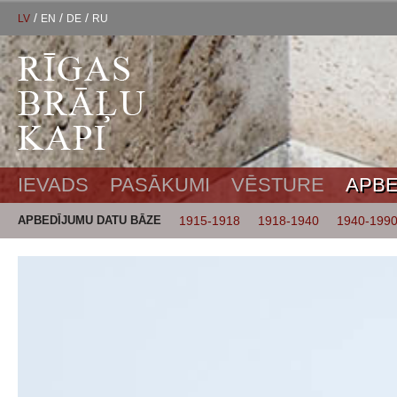
/
/
/
LV
EN
DE
RU
IEVADS
PASĀKUMI
VĒSTURE
APBE
APBEDĪJUMU DATU BĀZE
1915-1918
1918-1940
1940-199