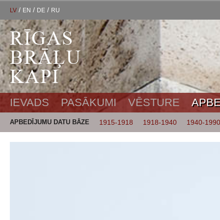
/
/
/
LV
EN
DE
RU
IEVADS
PASĀKUMI
VĒSTURE
APBE
APBEDĪJUMU DATU BĀZE
1915-1918
1918-1940
1940-199