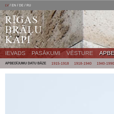
/
/
/
LV
EN
DE
RU
IEVADS
PASĀKUMI
VĒSTURE
APBE
APBEDĪJUMU DATU BĀZE
1915-1918
1918-1940
1940-199