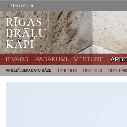
/
/
/
LV
EN
DE
RU
IEVADS
PASĀKUMI
VĒSTURE
APBE
APBEDĪJUMU DATU BĀZE
1915-1918
1918-1940
1940-199