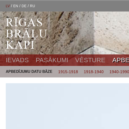
/
/
/
LV
EN
DE
RU
IEVADS
PASĀKUMI
VĒSTURE
APBE
APBEDĪJUMU DATU BĀZE
1915-1918
1918-1940
1940-199