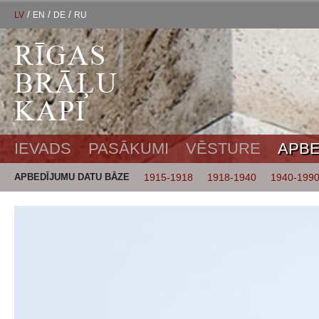
/
/
/
LV
EN
DE
RU
IEVADS
PASĀKUMI
VĒSTURE
APBE
APBEDĪJUMU DATU BĀZE
1915-1918
1918-1940
1940-199