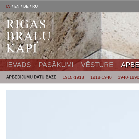
/
/
/
LV
EN
DE
RU
IEVADS
PASĀKUMI
VĒSTURE
APBE
APBEDĪJUMU DATU BĀZE
1915-1918
1918-1940
1940-199