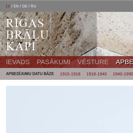
/
/
/
LV
EN
DE
RU
IEVADS
PASĀKUMI
VĒSTURE
APBE
APBEDĪJUMU DATU BĀZE
1915-1918
1918-1940
1940-199