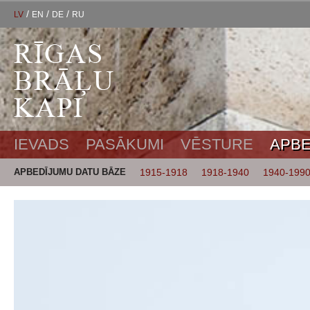
/
/
/
LV
EN
DE
RU
IEVADS
PASĀKUMI
VĒSTURE
APBE
APBEDĪJUMU DATU BĀZE
1915-1918
1918-1940
1940-199