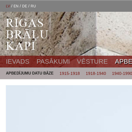
/
/
/
LV
EN
DE
RU
IEVADS
PASĀKUMI
VĒSTURE
APBE
APBEDĪJUMU DATU BĀZE
1915-1918
1918-1940
1940-199