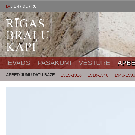
/
/
/
LV
EN
DE
RU
IEVADS
PASĀKUMI
VĒSTURE
APBE
APBEDĪJUMU DATU BĀZE
1915-1918
1918-1940
1940-199