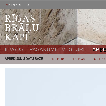
/
/
/
LV
EN
DE
RU
IEVADS
PASĀKUMI
VĒSTURE
APBE
APBEDĪJUMU DATU BĀZE
1915-1918
1918-1940
1940-199