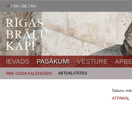
/
/
/
LV
EN
DE
RU
IEVADS
PASĀKUMI
VĒSTURE
APBE
RBK GADA KALENDĀRS
AKTUALITĀTES
Saturu mēs
ATPAKAĻ